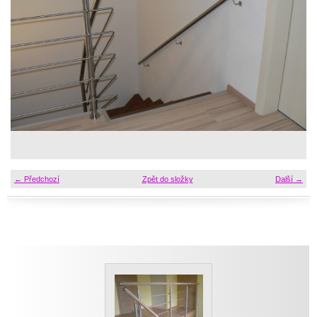
← Předchozí
Zpět do složky
Další →