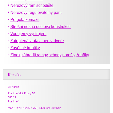
Nerezový rám schodiště
Nerezový regulovatelný pant
Pergola komaxit
Střešní nosná ocelová konstrukce
Vodojemy vystrojení
Zateplená vrata a nerez dveře
Závěsné truhlíky
Zinek,zábradlí,rampy,schody,porošty,žebříky
Kontakt
JK nerez
Pustiměřské Prusy 53
683 21
Pustiměř
mob.: +420 732 877 755, +420 724 309 642