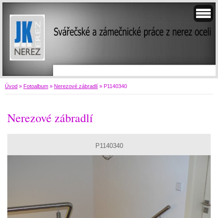
Úvod
»
Fotoalbum
»
Nerezové zábradlí
»
P1140340
Nerezové zábradlí
P1140340