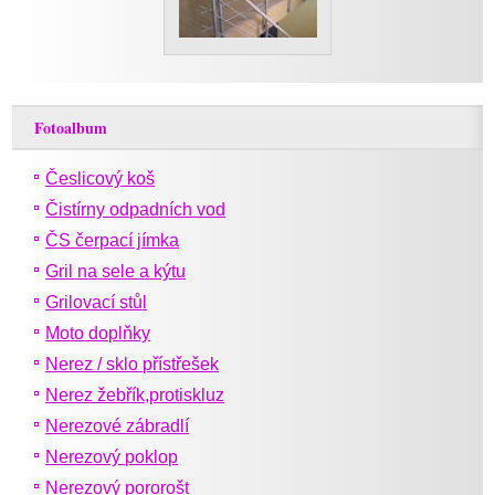
Fotoalbum
Česlicový koš
Čistírny odpadních vod
ČS čerpací jímka
Gril na sele a kýtu
Grilovací stůl
Moto doplňky
Nerez / sklo přístřešek
Nerez žebřík,protiskluz
Nerezové zábradlí
Nerezový poklop
Nerezový pororošt