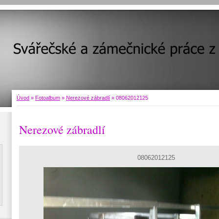
Úvod
»
Fotoalbum
»
Nerezové zábradlí
»
08062012125
Nerezové zábradlí
08062012125