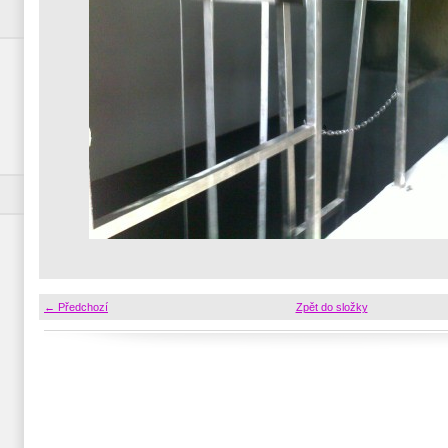
← Předchozí
Zpět do složky