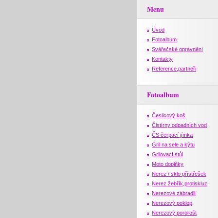
Menu
Úvod
Fotoalbum
Svářečské oprávnění
Kontakty
Reference,partneři
Fotoalbum
Česlicový koš
Čistírny odpadních vod
ČS čerpací jímka
Gril na sele a kýtu
Grilovací stůl
Moto doplňky
Nerez / sklo přístřešek
Nerez žebřík,protiskluz
Nerezové zábradlí
Nerezový poklop
Nerezový pororošt