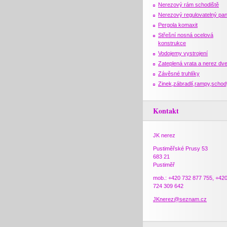
Nerezový rám schodiště
Nerezový regulovatelný pan
Pergola komaxit
Střešní nosná ocelová
konstrukce
Vodojemy vystrojení
Zateplená vrata a nerez dv
Závěsné truhlíky
Zinek,zábradlí,rampy,schod
Kontakt
JK nerez
Pustiměřské Prusy 53
683 21
Pustiměř
mob.: +420 732 877 755, +42
724 309 642
JKnerez@seznam.cz