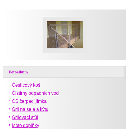
Fotoalbum
Česlicový koš
Čistírny odpadních vod
ČS čerpací jímka
Gril na sele a kýtu
Grilovací stůl
Moto doplňky