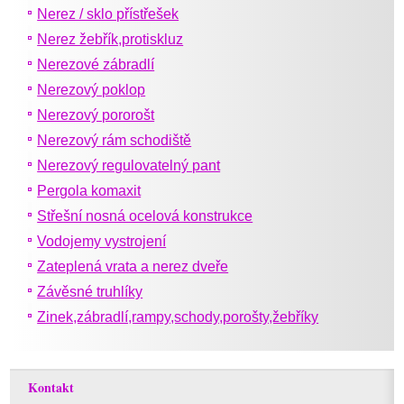
Nerez / sklo přístřešek
Nerez žebřík,protiskluz
Nerezové zábradlí
Nerezový poklop
Nerezový pororošt
Nerezový rám schodiště
Nerezový regulovatelný pant
Pergola komaxit
Střešní nosná ocelová konstrukce
Vodojemy vystrojení
Zateplená vrata a nerez dveře
Závěsné truhlíky
Zinek,zábradlí,rampy,schody,porošty,žebříky
Kontakt