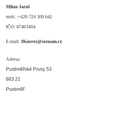
Milan Jaroš
mob.: +420 724 309 642
IČO: 87403404
E-mail:
JKnerez@seznam.c
z
Adresa:
Pustiměřské Prusy 53
683 21
Pustiměř