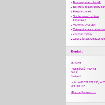
Nerezový rám schodiště
Nerezový regulovatelný pan
Pergola komaxit
Střešní nosná ocelová
konstrukce
Vodojemy vystrojení
Zateplená vrata a nerez dv
Závěsné truhlíky
Zinek,zábradlí,rampy,schod
Kontakt
JK nerez
Pustiměřské Prusy 53
683 21
Pustiměř
mob.: +420 732 877 755, +42
724 309 642
JKnerez@seznam.cz