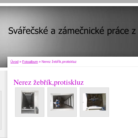
Úvod
»
Fotoalbum
»
Nerez žebřík,protiskluz
Nerez žebřík,protiskluz