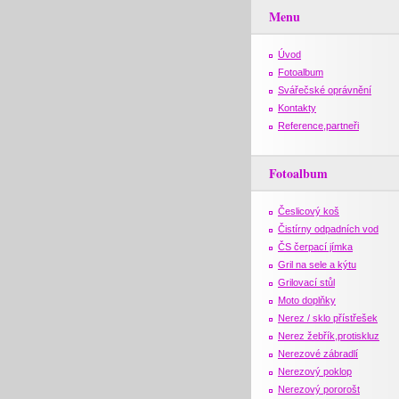
Menu
Úvod
Fotoalbum
Svářečské oprávnění
Kontakty
Reference,partneři
Fotoalbum
Česlicový koš
Čistírny odpadních vod
ČS čerpací jímka
Gril na sele a kýtu
Grilovací stůl
Moto doplňky
Nerez / sklo přístřešek
Nerez žebřík,protiskluz
Nerezové zábradlí
Nerezový poklop
Nerezový pororošt