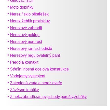
Grilovací stůl
Moto doplňky
Nerez / sklo přístřešek
Nerez žebřík,protiskluz
Nerezové zábradlí
Nerezový poklop
Nerezový pororošt
Nerezový rám schodiště
Nerezový regulovatelný pant
Pergola komaxit
Střešní nosná ocelová konstrukce
Vodojemy vystrojení
Zateplená vrata a nerez dveře
Závěsné truhlíky
Zinek,zábradlí,rampy,schody,porošty,žebříky