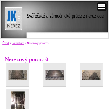
Úvod
»
Fotoalbum
»
Nerezový pororošt
Nerezový pororošt