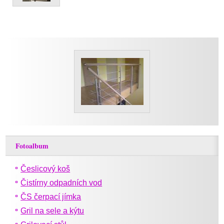
Fotoalbum
Česlicový koš
Čistírny odpadních vod
ČS čerpací jímka
Gril na sele a kýtu