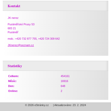
Kontakt
JK nerez
Pustiměřské Prusy 53
683 21
Pustiměř
mob.: +420 732 877 755, +420 724 309 642
JKnerez@seznam.cz
Statistiky
Celkem:
454161
Měsíc:
16916
Den:
648
Online:
2
© 2026 eStránky.cz
|
Aktualizováno: 23. 2. 2024