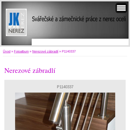
Úvod
»
Fotoalbum
»
Nerezové zábradlí
»
P1140337
Nerezové zábradlí
P1140337