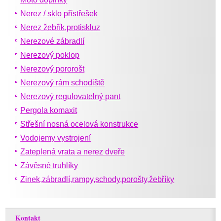
Nerez / sklo přístřešek
Nerez žebřík,protiskluz
Nerezové zábradlí
Nerezový poklop
Nerezový pororošt
Nerezový rám schodiště
Nerezový regulovatelný pant
Pergola komaxit
Střešní nosná ocelová konstrukce
Vodojemy vystrojení
Zateplená vrata a nerez dveře
Závěsné truhlíky
Zinek,zábradlí,rampy,schody,porošty,žebříky
Kontakt