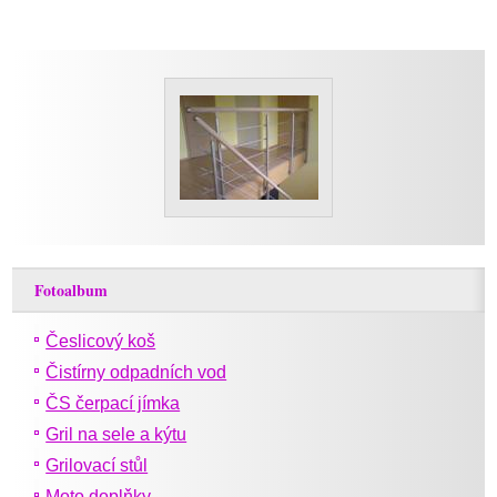
Fotoalbum
Česlicový koš
Čistírny odpadních vod
ČS čerpací jímka
Gril na sele a kýtu
Grilovací stůl
Moto doplňky