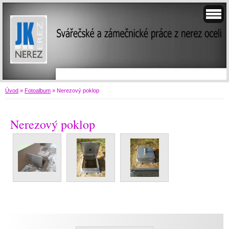
Úvod
»
Fotoalbum
»
Nerezový poklop
Nerezový poklop