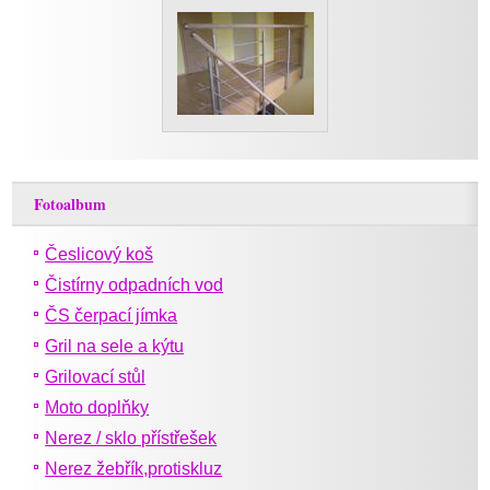
Fotoalbum
Česlicový koš
Čistírny odpadních vod
ČS čerpací jímka
Gril na sele a kýtu
Grilovací stůl
Moto doplňky
Nerez / sklo přístřešek
Nerez žebřík,protiskluz