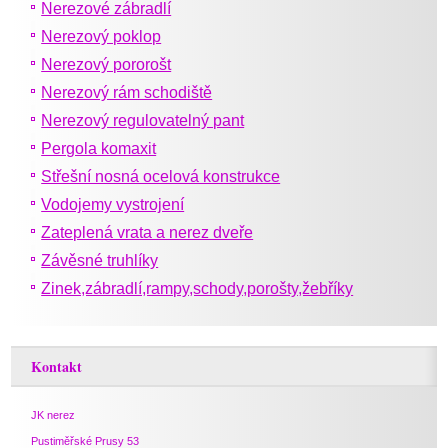
Nerezové zábradlí
Nerezový poklop
Nerezový pororošt
Nerezový rám schodiště
Nerezový regulovatelný pant
Pergola komaxit
Střešní nosná ocelová konstrukce
Vodojemy vystrojení
Zateplená vrata a nerez dveře
Závěsné truhlíky
Zinek,zábradlí,rampy,schody,porošty,žebříky
Kontakt
JK nerez
Pustiměřské Prusy 53