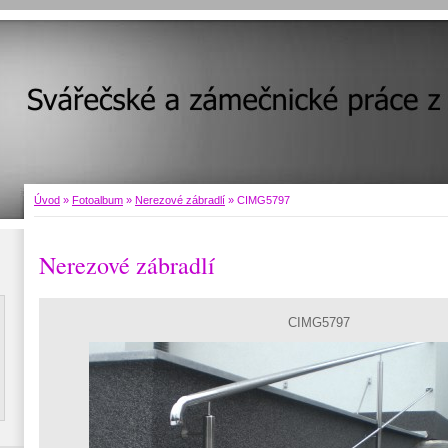
Úvod
»
Fotoalbum
»
Nerezové zábradlí
»
CIMG5797
Nerezové zábradlí
CIMG5797