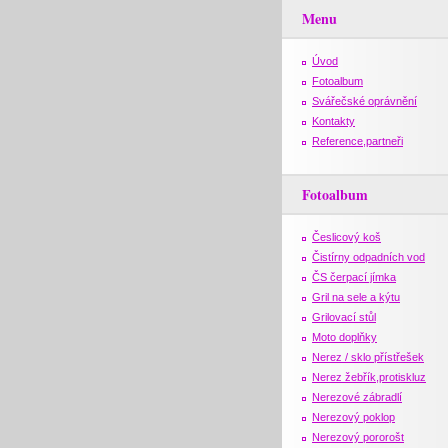
Menu
Úvod
Fotoalbum
Svářečské oprávnění
Kontakty
Reference,partneři
Fotoalbum
Česlicový koš
Čistírny odpadních vod
ČS čerpací jímka
Gril na sele a kýtu
Grilovací stůl
Moto doplňky
Nerez / sklo přístřešek
Nerez žebřík,protiskluz
Nerezové zábradlí
Nerezový poklop
Nerezový pororošt