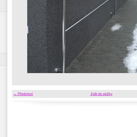
← Předchozí
Zpět do složky