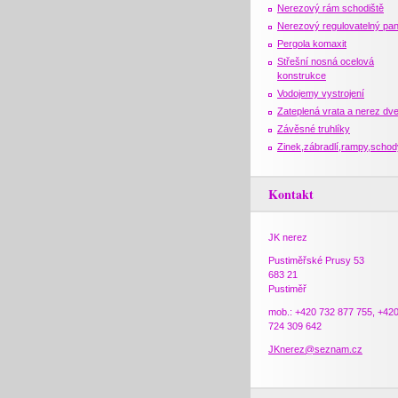
Nerezový rám schodiště
Nerezový regulovatelný pan
Pergola komaxit
Střešní nosná ocelová
konstrukce
Vodojemy vystrojení
Zateplená vrata a nerez dv
Závěsné truhlíky
Zinek,zábradlí,rampy,schod
Kontakt
JK nerez
Pustiměřské Prusy 53
683 21
Pustiměř
mob.: +420 732 877 755, +42
724 309 642
JKnerez@seznam.cz