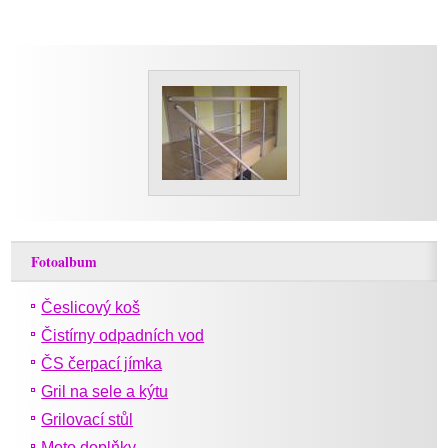
Fotoalbum
Česlicový koš
Čistírny odpadních vod
ČS čerpací jímka
Gril na sele a kýtu
Grilovací stůl
Moto doplňky