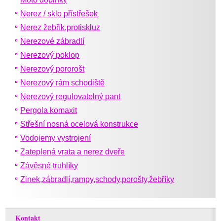
Nerez / sklo přístřešek
Nerez žebřík,protiskluz
Nerezové zábradlí
Nerezový poklop
Nerezový pororošt
Nerezový rám schodiště
Nerezový regulovatelný pant
Pergola komaxit
Střešní nosná ocelová konstrukce
Vodojemy vystrojení
Zateplená vrata a nerez dveře
Závěsné truhlíky
Zinek,zábradlí,rampy,schody,porošty,žebříky
Kontakt