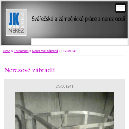
Úvod
»
Fotoalbum
»
Nerezové zábradlí
»
DSC01241
Nerezové zábradlí
DSC01241