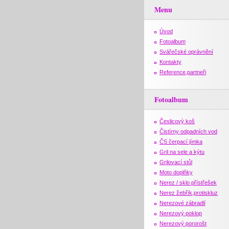
Menu
Úvod
Fotoalbum
Svářečské oprávnění
Kontakty
Reference,partneři
Fotoalbum
Česlicový koš
Čistírny odpadních vod
ČS čerpací jímka
Gril na sele a kýtu
Grilovací stůl
Moto doplňky
Nerez / sklo přístřešek
Nerez žebřík,protiskluz
Nerezové zábradlí
Nerezový poklop
Nerezový pororošt