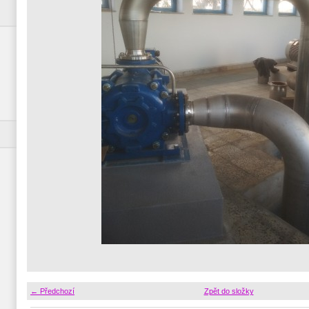
← Předchozí
Zpět do složky