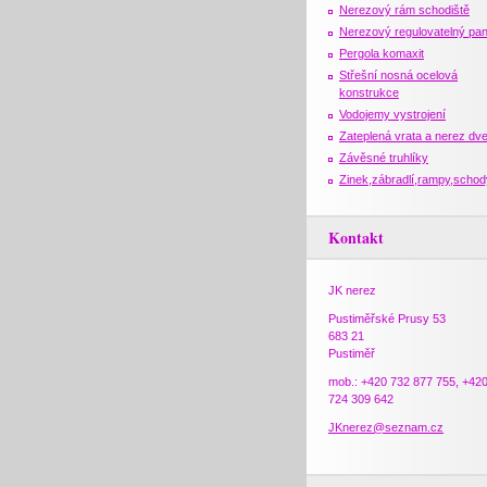
Nerezový rám schodiště
Nerezový regulovatelný pan
Pergola komaxit
Střešní nosná ocelová
konstrukce
Vodojemy vystrojení
Zateplená vrata a nerez dv
Závěsné truhlíky
Zinek,zábradlí,rampy,schod
Kontakt
JK nerez
Pustiměřské Prusy 53
683 21
Pustiměř
mob.: +420 732 877 755, +42
724 309 642
JKnerez@seznam.cz