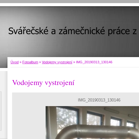
Úvod
»
Fotoalbum
»
Vodojemy vystrojení
»
IMG_20190313_130146
Vodojemy vystrojení
IMG_20190313_130146