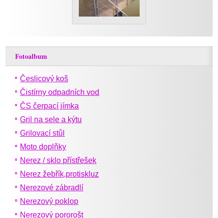
Fotoalbum
Česlicový koš
Čistírny odpadních vod
ČS čerpací jímka
Gril na sele a kýtu
Grilovací stůl
Moto doplňky
Nerez / sklo přístřešek
Nerez žebřík,protiskluz
Nerezové zábradlí
Nerezový poklop
Nerezový pororošt