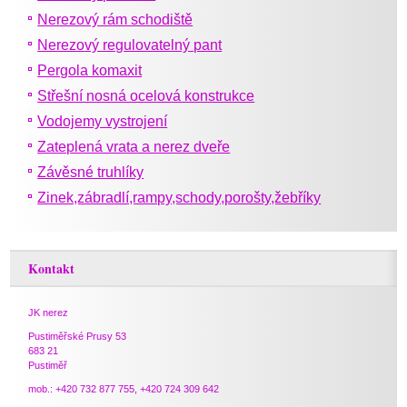
Nerezový rám schodiště
Nerezový regulovatelný pant
Pergola komaxit
Střešní nosná ocelová konstrukce
Vodojemy vystrojení
Zateplená vrata a nerez dveře
Závěsné truhlíky
Zinek,zábradlí,rampy,schody,porošty,žebříky
Kontakt
JK nerez
Pustiměřské Prusy 53
683 21
Pustiměř
mob.: +420 732 877 755, +420 724 309 642