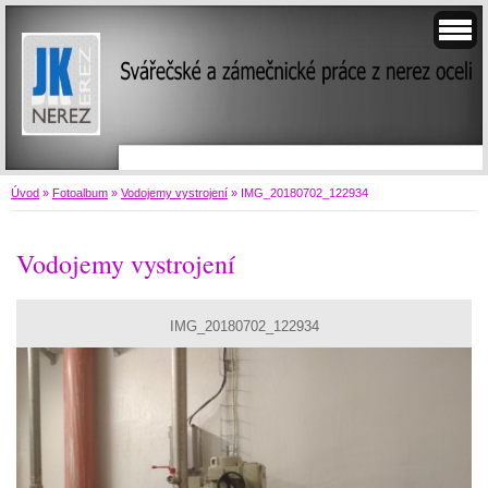
Úvod
»
Fotoalbum
»
Vodojemy vystrojení
»
IMG_20180702_122934
Vodojemy vystrojení
IMG_20180702_122934