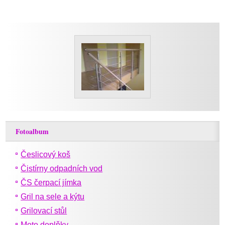
Fotoalbum
Česlicový koš
Čistírny odpadních vod
ČS čerpací jímka
Gril na sele a kýtu
Grilovací stůl
Moto doplňky