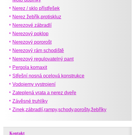
Nerez / sklo přístřešek
Nerez žebřík,protiskluz
Nerezové zábradlí
Nerezový poklop
Nerezový pororošt
Nerezový rám schodiště
Nerezový regulovatelný pant
Pergola komaxit
Střešní nosná ocelová konstrukce
Vodojemy vystrojení
Zateplená vrata a nerez dveře
Závěsné truhlíky
Zinek,zábradlí,rampy,schody,porošty,žebříky
Kontakt