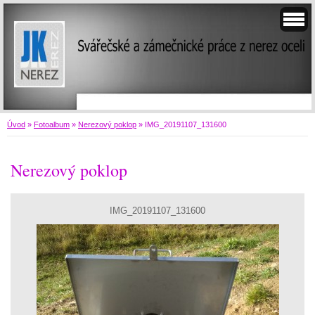
Úvod
»
Fotoalbum
»
Nerezový poklop
»
IMG_20191107_131600
Nerezový poklop
IMG_20191107_131600