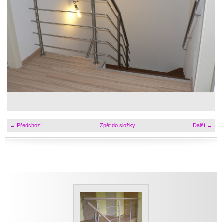
← Předchozí
Zpět do složky
Další →