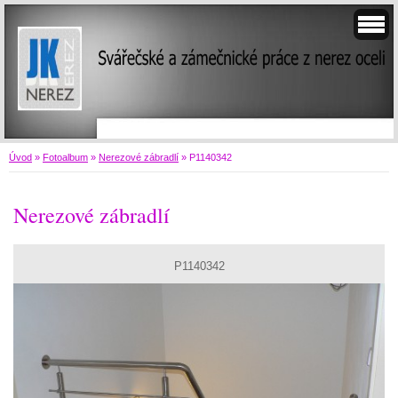
Úvod
»
Fotoalbum
»
Nerezové zábradlí
»
P1140342
Nerezové zábradlí
P1140342