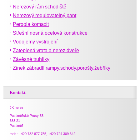
Nerezový rám schodiště
Nerezový regulovatelný pant
Pergola komaxit
Střešní nosná ocelová konstrukce
Vodojemy vystrojení
Zateplená vrata a nerez dveře
Závěsné truhlíky
Zinek,zábradlí,rampy,schody,porošty,žebříky
Kontakt
JK nerez
Pustiměřské Prusy 53
683 21
Pustiměř
mob.: +420 732 877 755, +420 724 309 642