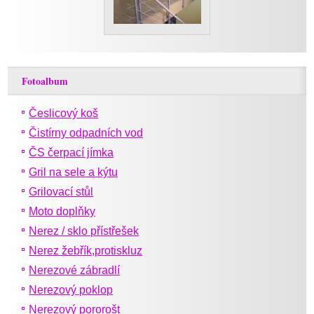
Fotoalbum
Česlicový koš
Čistírny odpadních vod
ČS čerpací jímka
Gril na sele a kýtu
Grilovací stůl
Moto doplňky
Nerez / sklo přístřešek
Nerez žebřík,protiskluz
Nerezové zábradlí
Nerezový poklop
Nerezový pororošt