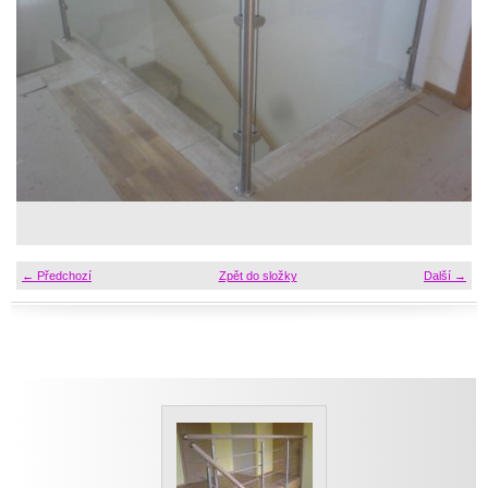
← Předchozí
Zpět do složky
Další →