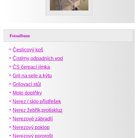
Fotoalbum
Česlicový koš
Čistírny odpadních vod
ČS čerpací jímka
Gril na sele a kýtu
Grilovací stůl
Moto doplňky
Nerez / sklo přístřešek
Nerez žebřík,protiskluz
Nerezové zábradlí
Nerezový poklop
Nerezový pororošt