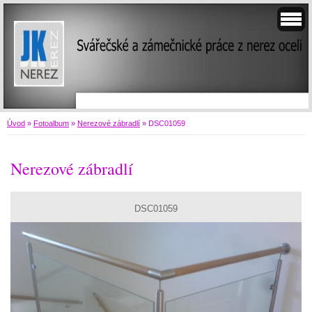
Úvod
»
Fotoalbum
»
Nerezové zábradlí
»
DSC01059
Nerezové zábradlí
DSC01059