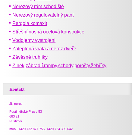
Nerezový rám schodiště
Nerezový regulovatelný pant
Pergola komaxit
Střešní nosná ocelová konstrukce
Vodojemy vystrojení
Zateplená vrata a nerez dveře
Závěsné truhlíky
Zinek,zábradlí,rampy,schody,porošty,žebříky
Kontakt
JK nerez
Pustiměřské Prusy 53
683 21
Pustiměř
mob.: +420 732 877 755, +420 724 309 642