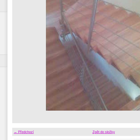
← Předchozí
Zpět do složky