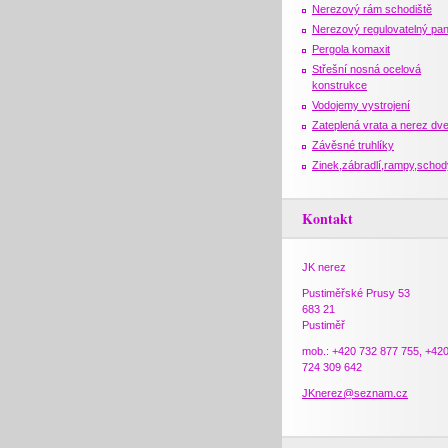
Nerezový rám schodiště
Nerezový regulovatelný pan
Pergola komaxit
Střešní nosná ocelová
konstrukce
Vodojemy vystrojení
Zateplená vrata a nerez dv
Závěsné truhlíky
Zinek,zábradlí,rampy,schod
Kontakt
JK nerez
Pustiměřské Prusy 53
683 21
Pustiměř
mob.: +420 732 877 755, +42
724 309 642
JKnerez@seznam.cz