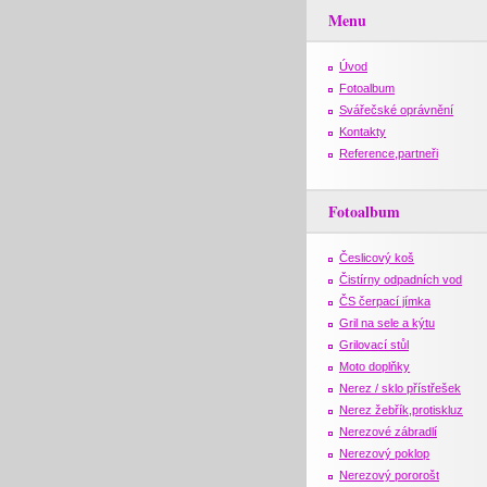
Menu
Úvod
Fotoalbum
Svářečské oprávnění
Kontakty
Reference,partneři
Fotoalbum
Česlicový koš
Čistírny odpadních vod
ČS čerpací jímka
Gril na sele a kýtu
Grilovací stůl
Moto doplňky
Nerez / sklo přístřešek
Nerez žebřík,protiskluz
Nerezové zábradlí
Nerezový poklop
Nerezový pororošt