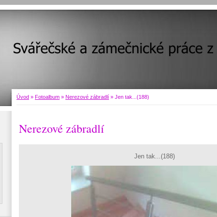
Úvod
»
Fotoalbum
»
Nerezové zábradlí
»
Jen tak...(188)
Nerezové zábradlí
Jen tak...(188)