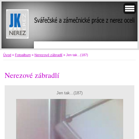
Úvod
»
Fotoalbum
»
Nerezové zábradlí
»
Jen tak...(187)
Nerezové zábradlí
Jen tak...(187)