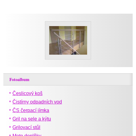
Fotoalbum
Česlicový koš
Čistírny odpadních vod
ČS čerpací jímka
Gril na sele a kýtu
Grilovací stůl
Moto doplňky