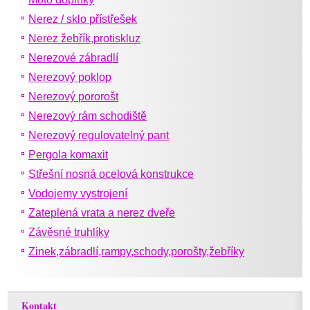
Nerez / sklo přístřešek
Nerez žebřík,protiskluz
Nerezové zábradlí
Nerezový poklop
Nerezový pororošt
Nerezový rám schodiště
Nerezový regulovatelný pant
Pergola komaxit
Střešní nosná ocelová konstrukce
Vodojemy vystrojení
Zateplená vrata a nerez dveře
Závěsné truhlíky
Zinek,zábradlí,rampy,schody,porošty,žebříky
Kontakt