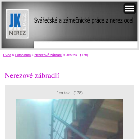
Úvod
»
Fotoalbum
»
Nerezové zábradlí
»
Jen tak...(178)
Nerezové zábradlí
Jen tak...(178)