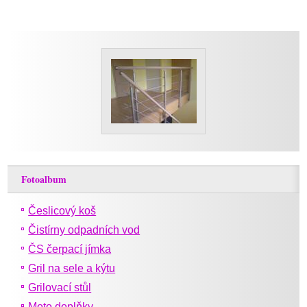
Fotoalbum
Česlicový koš
Čistírny odpadních vod
ČS čerpací jímka
Gril na sele a kýtu
Grilovací stůl
Moto doplňky