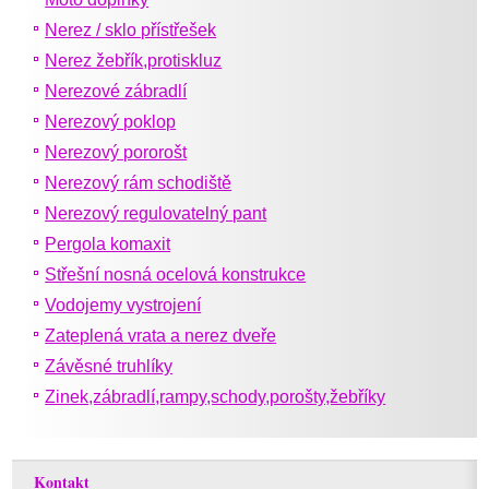
Nerez / sklo přístřešek
Nerez žebřík,protiskluz
Nerezové zábradlí
Nerezový poklop
Nerezový pororošt
Nerezový rám schodiště
Nerezový regulovatelný pant
Pergola komaxit
Střešní nosná ocelová konstrukce
Vodojemy vystrojení
Zateplená vrata a nerez dveře
Závěsné truhlíky
Zinek,zábradlí,rampy,schody,porošty,žebříky
Kontakt