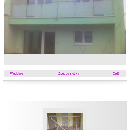
← Předchozí
Zpět do složky
Další →