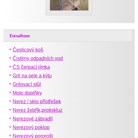
Fotoalbum
Česlicový koš
Čistírny odpadních vod
ČS čerpací jímka
Gril na sele a kýtu
Grilovací stůl
Moto doplňky
Nerez / sklo přístřešek
Nerez žebřík,protiskluz
Nerezové zábradlí
Nerezový poklop
Nerezový pororošt