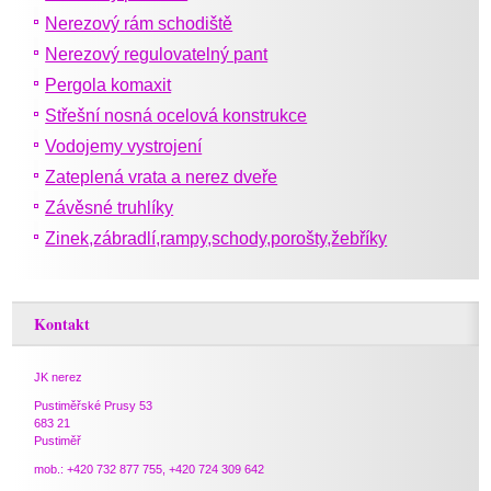
Nerezový rám schodiště
Nerezový regulovatelný pant
Pergola komaxit
Střešní nosná ocelová konstrukce
Vodojemy vystrojení
Zateplená vrata a nerez dveře
Závěsné truhlíky
Zinek,zábradlí,rampy,schody,porošty,žebříky
Kontakt
JK nerez
Pustiměřské Prusy 53
683 21
Pustiměř
mob.: +420 732 877 755, +420 724 309 642