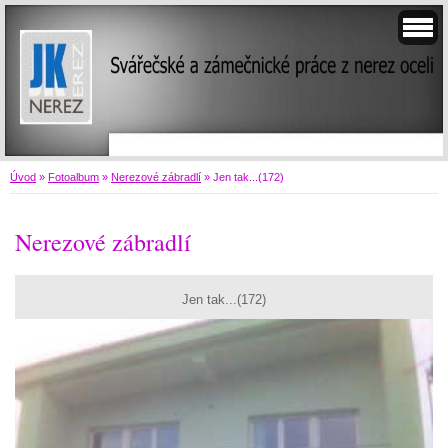
Úvod
»
Fotoalbum
»
Nerezové zábradlí
»
Jen tak...(172)
Nerezové zábradlí
Jen tak...(172)