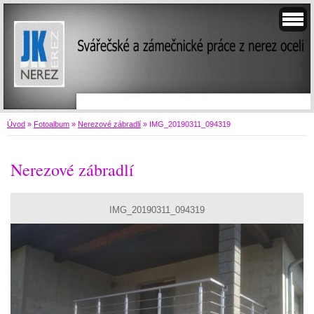
Úvod
»
Fotoalbum
»
Nerezové zábradlí
»
IMG_20190311_094319
Nerezové zábradlí
IMG_20190311_094319