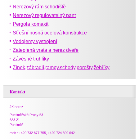
Nerezový rám schodiště
Nerezový regulovatelný pant
Pergola komaxit
Střešní nosná ocelová konstrukce
Vodojemy vystrojení
Zateplená vrata a nerez dveře
Závěsné truhlíky
Zinek,zábradlí,rampy,schody,porošty,žebříky
Kontakt
JK nerez
Pustiměřské Prusy 53
683 21
Pustiměř
mob.: +420 732 877 755, +420 724 309 642