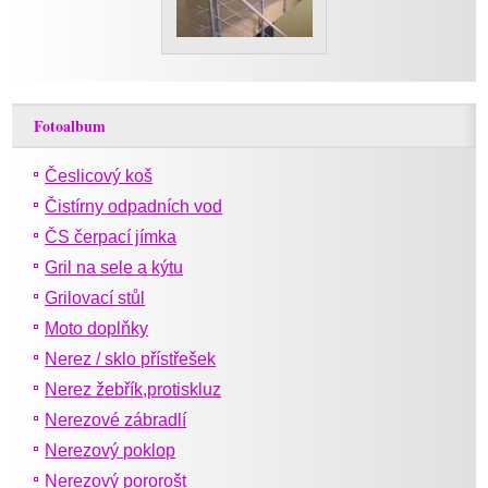
Fotoalbum
Česlicový koš
Čistírny odpadních vod
ČS čerpací jímka
Gril na sele a kýtu
Grilovací stůl
Moto doplňky
Nerez / sklo přístřešek
Nerez žebřík,protiskluz
Nerezové zábradlí
Nerezový poklop
Nerezový pororošt