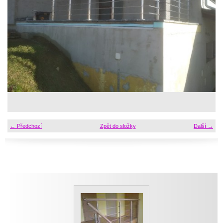
← Předchozí
Zpět do složky
Další →