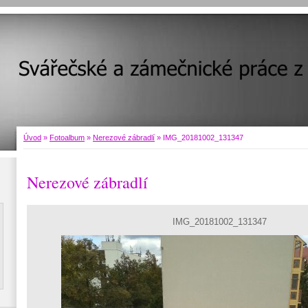
Úvod
»
Fotoalbum
»
Nerezové zábradlí
»
IMG_20181002_131347
Nerezové zábradlí
IMG_20181002_131347