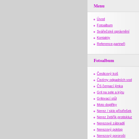
Menu
Úvod
Fotoalbum
Svářečské oprávnění
Kontakty
Reference,partneři
Fotoalbum
Česlicový koš
Čistírny odpadních vod
ČS čerpací jímka
Gril na sele a kýtu
Grilovací stůl
Moto doplňky
Nerez / sklo přístřešek
Nerez žebřík,protiskluz
Nerezové zábradlí
Nerezový poklop
Nerezový pororošt