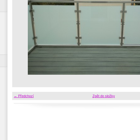
← Předchozí
Zpět do složky