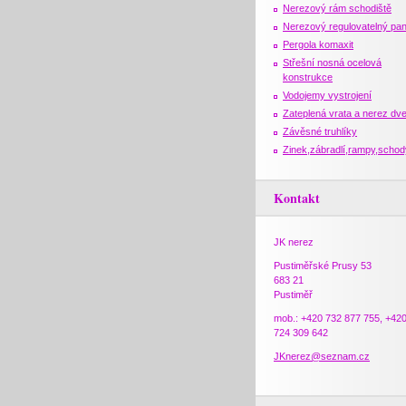
Nerezový rám schodiště
Nerezový regulovatelný pan
Pergola komaxit
Střešní nosná ocelová
konstrukce
Vodojemy vystrojení
Zateplená vrata a nerez dv
Závěsné truhlíky
Zinek,zábradlí,rampy,schod
Kontakt
JK nerez
Pustiměřské Prusy 53
683 21
Pustiměř
mob.: +420 732 877 755, +42
724 309 642
JKnerez@seznam.cz