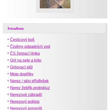
Fotoalbum
Česlicový koš
Čistírny odpadních vod
ČS čerpací jímka
Gril na sele a kýtu
Grilovací stůl
Moto doplňky
Nerez / sklo přístřešek
Nerez žebřík,protiskluz
Nerezové zábradlí
Nerezový poklop
Nerezový pororošt