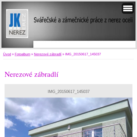
Úvod
»
Fotoalbum
»
Nerezové zábradlí
»
IMG_20150617_145037
Nerezové zábradlí
IMG_20150617_145037