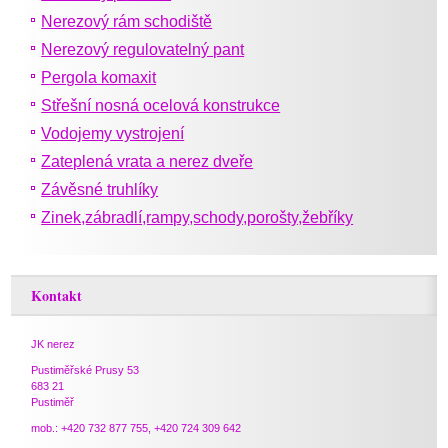
Nerezový rám schodiště
Nerezový regulovatelný pant
Pergola komaxit
Střešní nosná ocelová konstrukce
Vodojemy vystrojení
Zateplená vrata a nerez dveře
Závěsné truhlíky
Zinek,zábradlí,rampy,schody,porošty,žebříky
Kontakt
JK nerez
Pustiměřské Prusy 53
683 21
Pustiměř
mob.: +420 732 877 755, +420 724 309 642