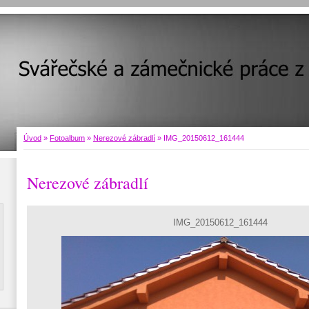
Úvod
»
Fotoalbum
»
Nerezové zábradlí
»
IMG_20150612_161444
Nerezové zábradlí
IMG_20150612_161444