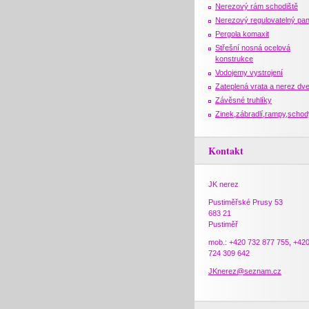
Nerezový rám schodiště
Nerezový regulovatelný pan
Pergola komaxit
Střešní nosná ocelová
konstrukce
Vodojemy vystrojení
Zateplená vrata a nerez dv
Závěsné truhlíky
Zinek,zábradlí,rampy,schod
Kontakt
JK nerez
Pustiměřské Prusy 53
683 21
Pustiměř
mob.: +420 732 877 755, +42
724 309 642
JKnerez@seznam.cz