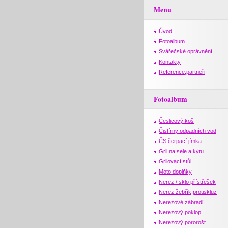
Menu
Úvod
Fotoalbum
Svářečské oprávnění
Kontakty
Reference,partneři
Fotoalbum
Česlicový koš
Čistírny odpadních vod
ČS čerpací jímka
Gril na sele a kýtu
Grilovací stůl
Moto doplňky
Nerez / sklo přístřešek
Nerez žebřík,protiskluz
Nerezové zábradlí
Nerezový poklop
Nerezový pororošt