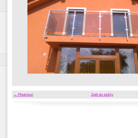
← Předchozí
Zpět do složky