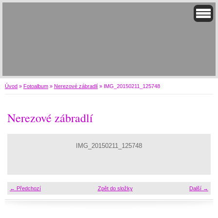
Úvod
»
Fotoalbum
»
Nerezové zábradlí
»
IMG_20150211_125748
Nerezové zábradlí
IMG_20150211_125748
← Předchozí
Zpět do složky
Další →