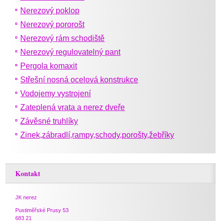
Nerezový poklop
Nerezový pororošt
Nerezový rám schodiště
Nerezový regulovatelný pant
Pergola komaxit
Střešní nosná ocelová konstrukce
Vodojemy vystrojení
Zateplená vrata a nerez dveře
Závěsné truhlíky
Zinek,zábradlí,rampy,schody,porošty,žebříky
Kontakt
JK nerez
Pustiměřské Prusy 53
683 21