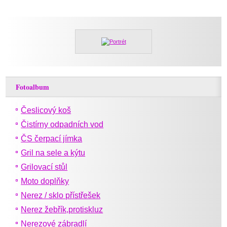
Fotoalbum
Česlicový koš
Čistírny odpadních vod
ČS čerpací jímka
Gril na sele a kýtu
Grilovací stůl
Moto doplňky
Nerez / sklo přístřešek
Nerez žebřík,protiskluz
Nerezové zábradlí