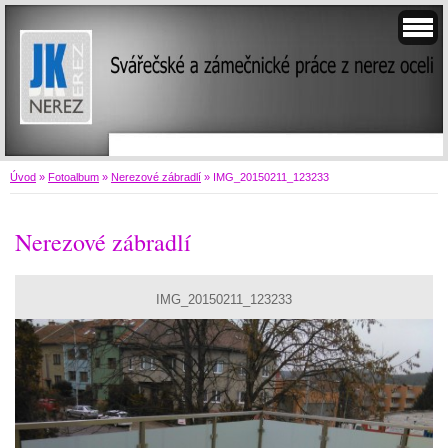
Úvod
»
Fotoalbum
»
Nerezové zábradlí
»
IMG_20150211_123233
Nerezové zábradlí
IMG_20150211_123233