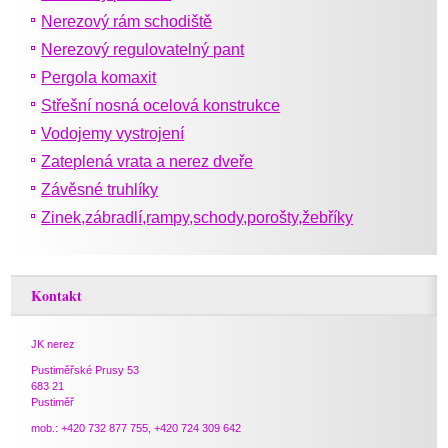
Nerezový rám schodiště
Nerezový regulovatelný pant
Pergola komaxit
Střešní nosná ocelová konstrukce
Vodojemy vystrojení
Zateplená vrata a nerez dveře
Závěsné truhlíky
Zinek,zábradlí,rampy,schody,porošty,žebříky
Kontakt
JK nerez
Pustiměřské Prusy 53
683 21
Pustiměř
mob.: +420 732 877 755, +420 724 309 642