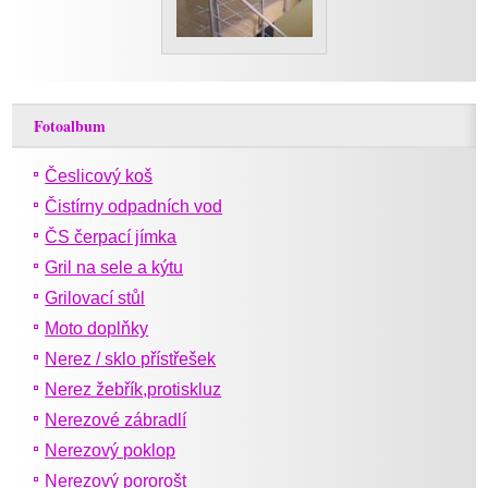
Fotoalbum
Česlicový koš
Čistírny odpadních vod
ČS čerpací jímka
Gril na sele a kýtu
Grilovací stůl
Moto doplňky
Nerez / sklo přístřešek
Nerez žebřík,protiskluz
Nerezové zábradlí
Nerezový poklop
Nerezový pororošt