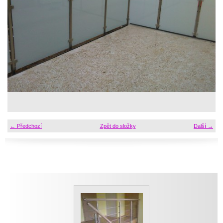
← Předchozí
Zpět do složky
Další →