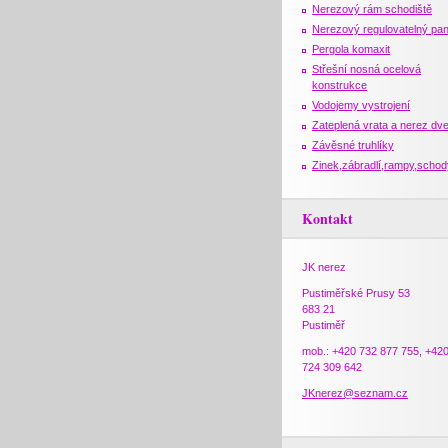
Nerezový rám schodiště
Nerezový regulovatelný pan
Pergola komaxit
Střešní nosná ocelová
konstrukce
Vodojemy vystrojení
Zateplená vrata a nerez dv
Závěsné truhlíky
Zinek,zábradlí,rampy,schod
Kontakt
JK nerez
Pustiměřské Prusy 53
683 21
Pustiměř
mob.: +420 732 877 755, +42
724 309 642
JKnerez@seznam.cz