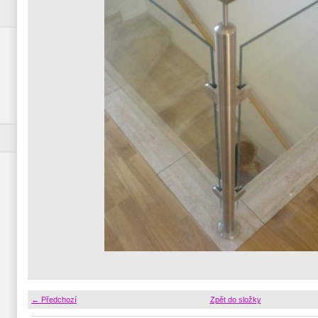
← Předchozí
Zpět do složky