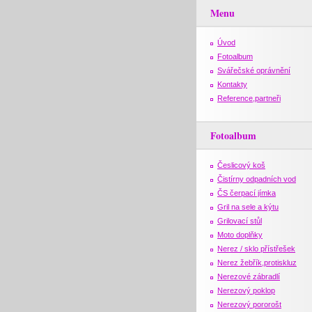
Menu
Úvod
Fotoalbum
Svářečské oprávnění
Kontakty
Reference,partneři
Fotoalbum
Česlicový koš
Čistírny odpadních vod
ČS čerpací jímka
Gril na sele a kýtu
Grilovací stůl
Moto doplňky
Nerez / sklo přístřešek
Nerez žebřík,protiskluz
Nerezové zábradlí
Nerezový poklop
Nerezový pororošt