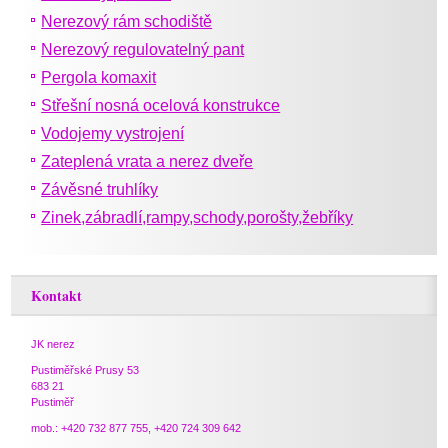
Nerezový rám schodiště
Nerezový regulovatelný pant
Pergola komaxit
Střešní nosná ocelová konstrukce
Vodojemy vystrojení
Zateplená vrata a nerez dveře
Závěsné truhlíky
Zinek,zábradlí,rampy,schody,porošty,žebříky
Kontakt
JK nerez
Pustiměřské Prusy 53
683 21
Pustiměř
mob.: +420 732 877 755, +420 724 309 642