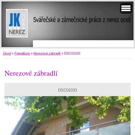
Úvod
»
Fotoalbum
»
Nerezové zábradlí
»
DSC01033
Nerezové zábradlí
DSC01033