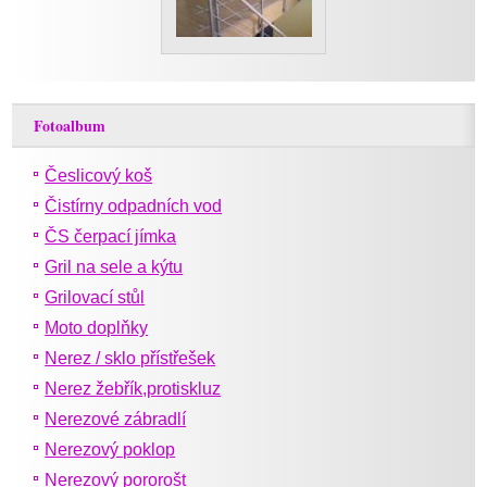
Fotoalbum
Česlicový koš
Čistírny odpadních vod
ČS čerpací jímka
Gril na sele a kýtu
Grilovací stůl
Moto doplňky
Nerez / sklo přístřešek
Nerez žebřík,protiskluz
Nerezové zábradlí
Nerezový poklop
Nerezový pororošt