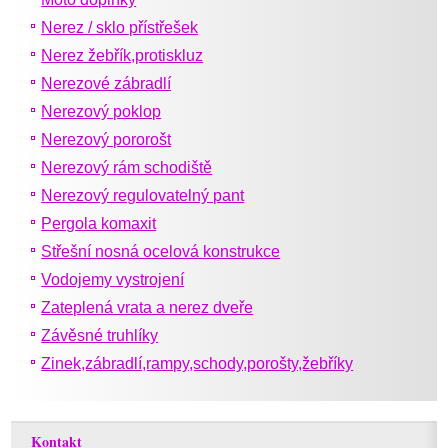
Nerez / sklo přístřešek
Nerez žebřík,protiskluz
Nerezové zábradlí
Nerezový poklop
Nerezový pororošt
Nerezový rám schodiště
Nerezový regulovatelný pant
Pergola komaxit
Střešní nosná ocelová konstrukce
Vodojemy vystrojení
Zateplená vrata a nerez dveře
Závěsné truhlíky
Zinek,zábradlí,rampy,schody,porošty,žebříky
Kontakt