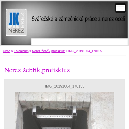
Úvod
»
Fotoalbum
»
Nerez žebřík,protiskluz
»
IMG_20191004_170155
Nerez žebřík,protiskluz
IMG_20191004_170155