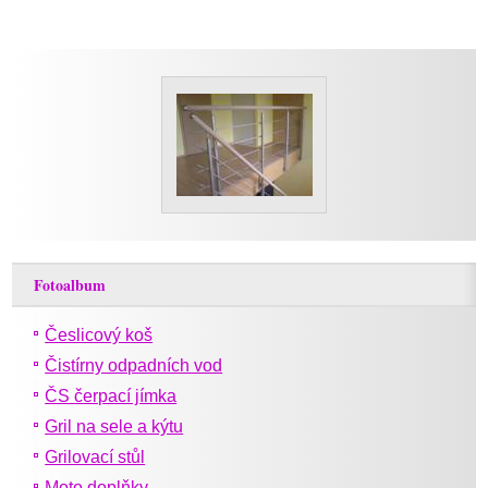
Fotoalbum
Česlicový koš
Čistírny odpadních vod
ČS čerpací jímka
Gril na sele a kýtu
Grilovací stůl
Moto doplňky