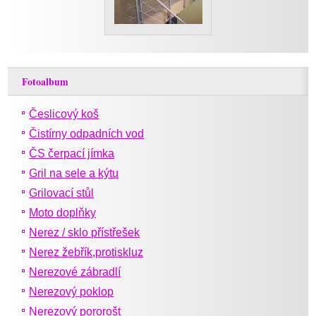
Fotoalbum
Česlicový koš
Čistírny odpadních vod
ČS čerpací jímka
Gril na sele a kýtu
Grilovací stůl
Moto doplňky
Nerez / sklo přístřešek
Nerez žebřík,protiskluz
Nerezové zábradlí
Nerezový poklop
Nerezový pororošt