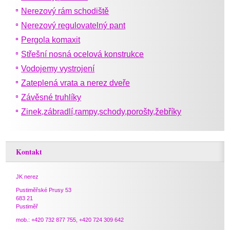
Nerezový rám schodiště
Nerezový regulovatelný pant
Pergola komaxit
Střešní nosná ocelová konstrukce
Vodojemy vystrojení
Zateplená vrata a nerez dveře
Závěsné truhlíky
Zinek,zábradlí,rampy,schody,porošty,žebříky
Kontakt
JK nerez
Pustiměřské Prusy 53
683 21
Pustiměř
mob.: +420 732 877 755, +420 724 309 642