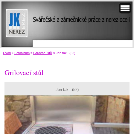
Úvod
»
Fotoalbum
»
Grilovací stůl
»
Jen tak...(52)
Grilovací stůl
Jen tak...(52)