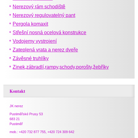
Nerezový rám schodiště
Nerezový regulovatelný pant
Pergola komaxit
Střešní nosná ocelová konstrukce
Vodojemy vystrojení
Zateplená vrata a nerez dveře
Závěsné truhlíky
Zinek,zábradlí,rampy,schody,porošty,žebříky
Kontakt
JK nerez
Pustiměřské Prusy 53
683 21
Pustiměř
mob.: +420 732 877 755, +420 724 309 642