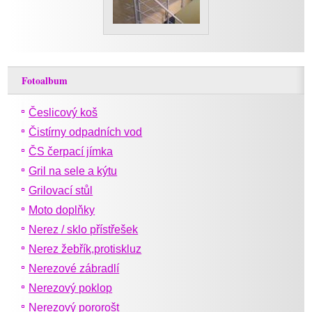
Fotoalbum
Česlicový koš
Čistírny odpadních vod
ČS čerpací jímka
Gril na sele a kýtu
Grilovací stůl
Moto doplňky
Nerez / sklo přístřešek
Nerez žebřík,protiskluz
Nerezové zábradlí
Nerezový poklop
Nerezový pororošt