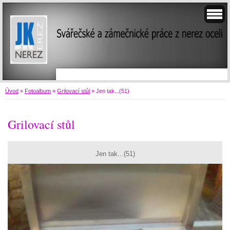
Úvod
»
Fotoalbum
»
Grilovací stůl
»
Jen tak...(51)
Grilovací stůl
Jen tak...(51)