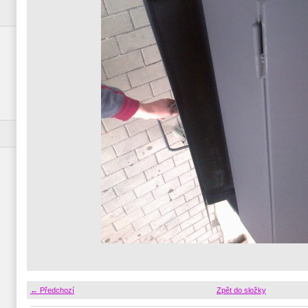
← Předchozí
Zpět do složky