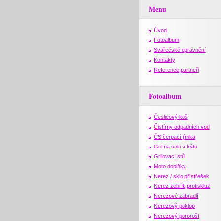
Menu
Úvod
Fotoalbum
Svářečské oprávnění
Kontakty
Reference,partneři
Fotoalbum
Česlicový koš
Čistírny odpadních vod
ČS čerpací jímka
Gril na sele a kýtu
Grilovací stůl
Moto doplňky
Nerez / sklo přístřešek
Nerez žebřík,protiskluz
Nerezové zábradlí
Nerezový poklop
Nerezový pororošt