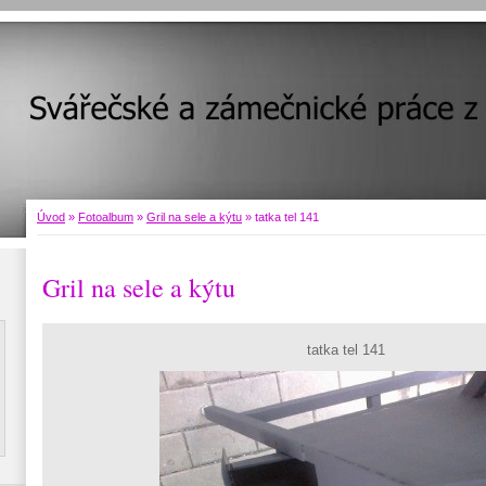
Úvod
»
Fotoalbum
»
Gril na sele a kýtu
»
tatka tel 141
Gril na sele a kýtu
tatka tel 141