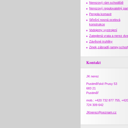
Nerezový rám schodiště
Nerezový regulovatelný pan
Pergola komaxit
Střešní nosná ocelová
konstrukce
Vodojemy vystrojení
Zateplená vrata a nerez dv
Závěsné truhlíky
Zinek,zábradlí,rampy,schod
Kontakt
JK nerez
Pustiměřské Prusy 53
683 21
Pustiměř
mob.: +420 732 877 755, +42
724 309 642
JKnerez@seznam.cz