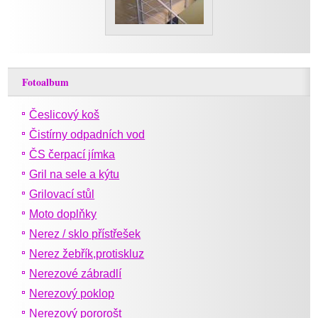
Fotoalbum
Česlicový koš
Čistírny odpadních vod
ČS čerpací jímka
Gril na sele a kýtu
Grilovací stůl
Moto doplňky
Nerez / sklo přístřešek
Nerez žebřík,protiskluz
Nerezové zábradlí
Nerezový poklop
Nerezový pororošt