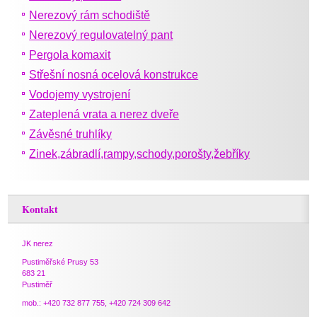
Nerezový rám schodiště
Nerezový regulovatelný pant
Pergola komaxit
Střešní nosná ocelová konstrukce
Vodojemy vystrojení
Zateplená vrata a nerez dveře
Závěsné truhlíky
Zinek,zábradlí,rampy,schody,porošty,žebříky
Kontakt
JK nerez
Pustiměřské Prusy 53
683 21
Pustiměř
mob.: +420 732 877 755, +420 724 309 642