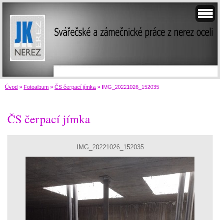
Úvod
»
Fotoalbum
»
ČS čerpací jímka
»
IMG_20221026_152035
ČS čerpací jímka
IMG_20221026_152035