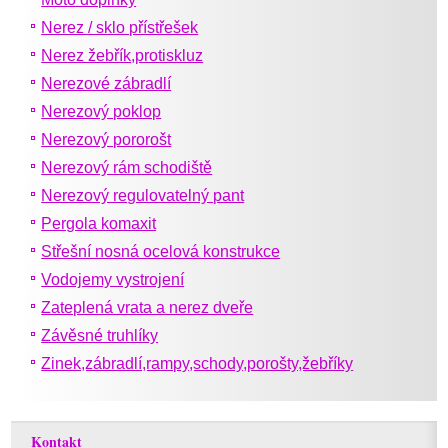
Nerez / sklo přístřešek
Nerez žebřík,protiskluz
Nerezové zábradlí
Nerezový poklop
Nerezový pororošt
Nerezový rám schodiště
Nerezový regulovatelný pant
Pergola komaxit
Střešní nosná ocelová konstrukce
Vodojemy vystrojení
Zateplená vrata a nerez dveře
Závěsné truhlíky
Zinek,zábradlí,rampy,schody,porošty,žebříky
Kontakt