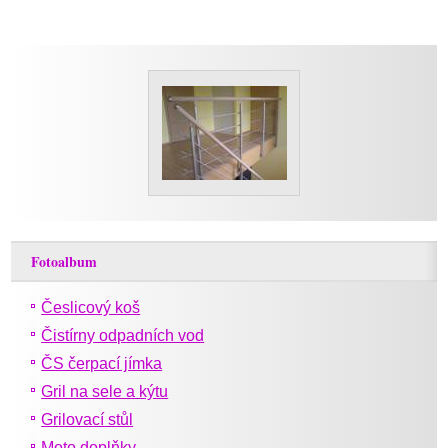
Fotoalbum
Česlicový koš
Čistírny odpadních vod
ČS čerpací jímka
Gril na sele a kýtu
Grilovací stůl
Moto doplňky