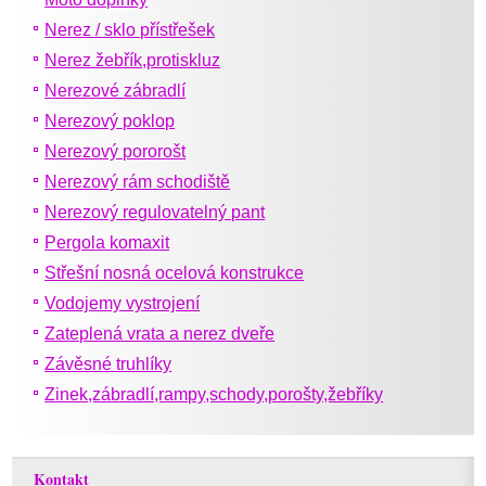
Nerez / sklo přístřešek
Nerez žebřík,protiskluz
Nerezové zábradlí
Nerezový poklop
Nerezový pororošt
Nerezový rám schodiště
Nerezový regulovatelný pant
Pergola komaxit
Střešní nosná ocelová konstrukce
Vodojemy vystrojení
Zateplená vrata a nerez dveře
Závěsné truhlíky
Zinek,zábradlí,rampy,schody,porošty,žebříky
Kontakt