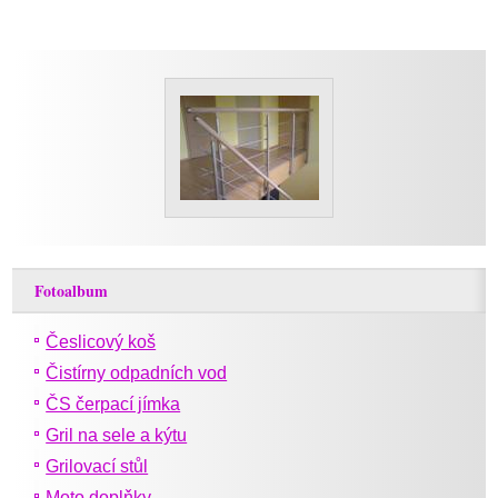
Fotoalbum
Česlicový koš
Čistírny odpadních vod
ČS čerpací jímka
Gril na sele a kýtu
Grilovací stůl
Moto doplňky