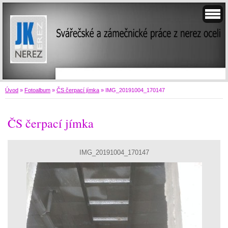
Úvod
»
Fotoalbum
»
ČS čerpací jímka
»
IMG_20191004_170147
ČS čerpací jímka
IMG_20191004_170147