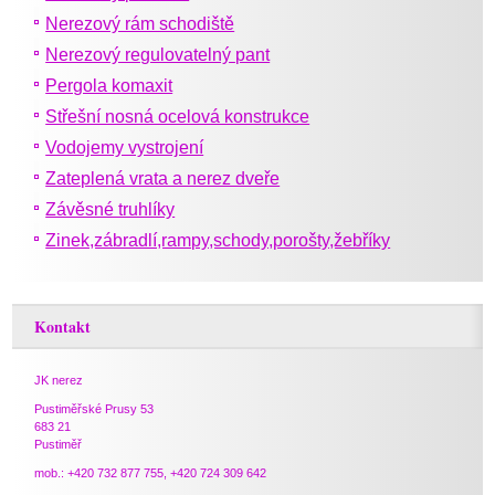
Nerezový rám schodiště
Nerezový regulovatelný pant
Pergola komaxit
Střešní nosná ocelová konstrukce
Vodojemy vystrojení
Zateplená vrata a nerez dveře
Závěsné truhlíky
Zinek,zábradlí,rampy,schody,porošty,žebříky
Kontakt
JK nerez
Pustiměřské Prusy 53
683 21
Pustiměř
mob.: +420 732 877 755, +420 724 309 642