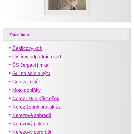
Fotoalbum
Česlicový koš
Čistírny odpadních vod
ČS čerpací jímka
Gril na sele a kýtu
Grilovací stůl
Moto doplňky
Nerez / sklo přístřešek
Nerez žebřík,protiskluz
Nerezové zábradlí
Nerezový poklop
Nerezový pororošt