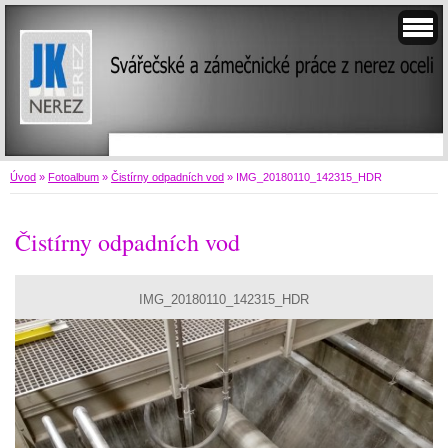
Úvod
»
Fotoalbum
»
Čistírny odpadních vod
»
IMG_20180110_142315_HDR
Čistírny odpadních vod
IMG_20180110_142315_HDR