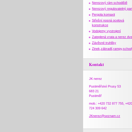
Nerezový rám schodiště
Nerezový regulovatelný pan
Pergola komaxit
Střešní nosná ocelová
konstrukce
Vodojemy vystrojení
Zateplená vrata a nerez dv
Závěsné truhlíky
Zinek,zábradlí,rampy,schod
Kontakt
JK nerez
Pustiměřské Prusy 53
683 21
Pustiměř
mob.: +420 732 877 755, +42
724 309 642
JKnerez@seznam.cz