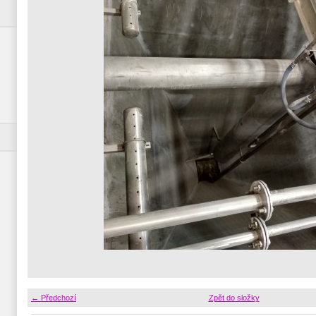
← Předchozí
Zpět do složky