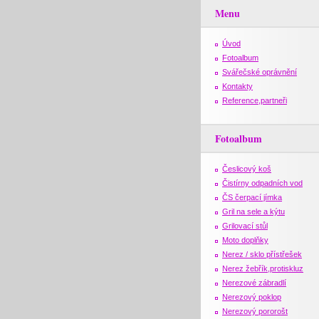
Menu
Úvod
Fotoalbum
Svářečské oprávnění
Kontakty
Reference,partneři
Fotoalbum
Česlicový koš
Čistírny odpadních vod
ČS čerpací jímka
Gril na sele a kýtu
Grilovací stůl
Moto doplňky
Nerez / sklo přístřešek
Nerez žebřík,protiskluz
Nerezové zábradlí
Nerezový poklop
Nerezový pororošt