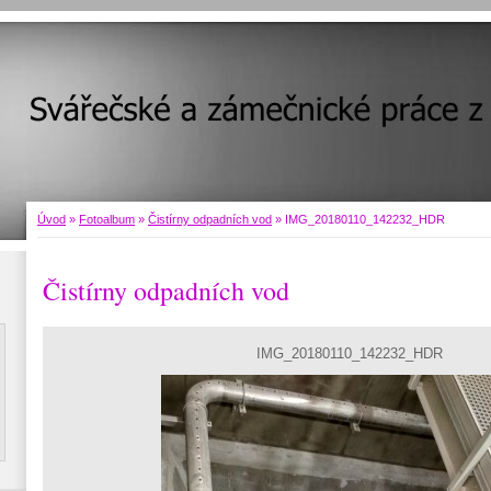
Úvod
»
Fotoalbum
»
Čistírny odpadních vod
»
IMG_20180110_142232_HDR
Čistírny odpadních vod
IMG_20180110_142232_HDR