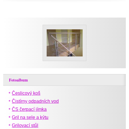
Fotoalbum
Česlicový koš
Čistírny odpadních vod
ČS čerpací jímka
Gril na sele a kýtu
Grilovací stůl