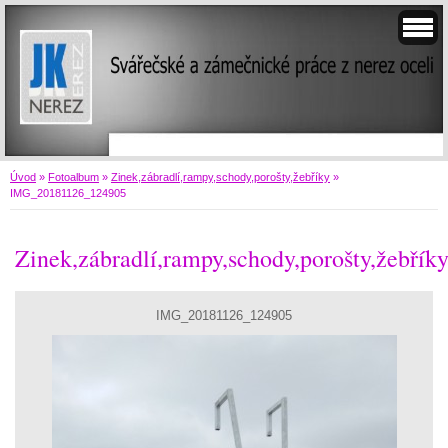
Úvod
»
Fotoalbum
»
Zinek,zábradlí,rampy,schody,porošty,žebříky
»
IMG_20181126_124905
Zinek,zábradlí,rampy,schody,porošty,žebřík
IMG_20181126_124905