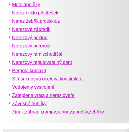
Moto doplňky
Nerez / sklo přístřešek
Nerez žebřík,protiskluz
Nerezové zábradlí
Nerezový poklop
Nerezový pororošt
Nerezový rám schodiště
Nerezový regulovatelný pant
Pergola komaxit
Střešní nosná ocelová konstrukce
Vodojemy vystrojení
Zateplená vrata a nerez dveře
Závěsné truhlíky
Zinek,zábradlí,rampy,schody,porošty,žebříky