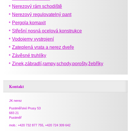
Nerezový rám schodiště
Nerezový regulovatelný pant
Pergola komaxit
Střešní nosná ocelová konstrukce
Vodojemy vystrojení
Zateplená vrata a nerez dveře
Závěsné truhlíky
Zinek,zábradlí,rampy,schody,porošty,žebříky
Kontakt
JK nerez
Pustiměřské Prusy 53
683 21
Pustiměř
mob.: +420 732 877 755, +420 724 309 642