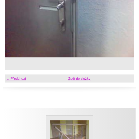
← Předchozí
Zpět do složky