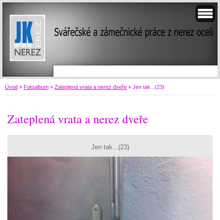
Úvod
»
Fotoalbum
»
Zateplená vrata a nerez dveře
»
Jen tak...(23)
Zateplená vrata a nerez dveře
Jen tak...(23)