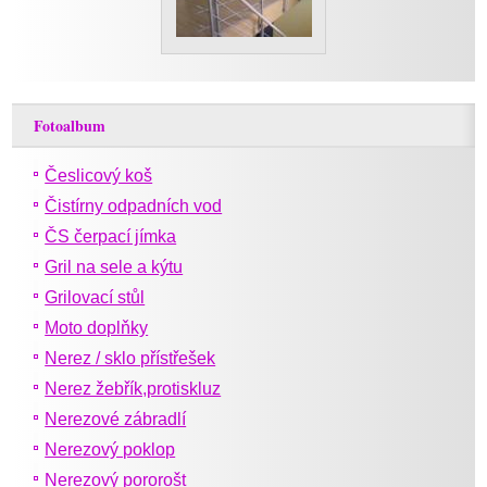
Fotoalbum
Česlicový koš
Čistírny odpadních vod
ČS čerpací jímka
Gril na sele a kýtu
Grilovací stůl
Moto doplňky
Nerez / sklo přístřešek
Nerez žebřík,protiskluz
Nerezové zábradlí
Nerezový poklop
Nerezový pororošt