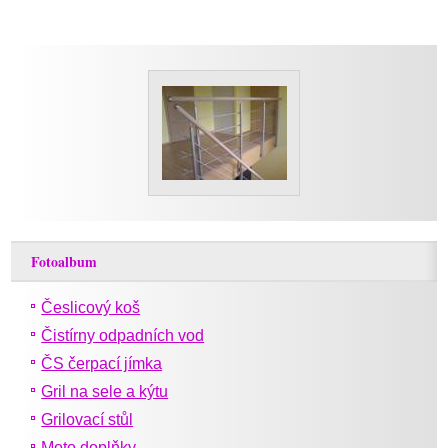
Fotoalbum
Česlicový koš
Čistírny odpadních vod
ČS čerpací jímka
Gril na sele a kýtu
Grilovací stůl
Moto doplňky