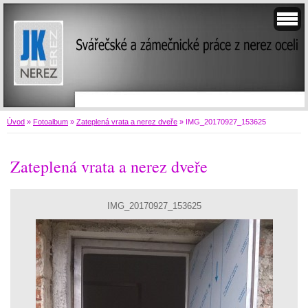
Úvod
»
Fotoalbum
»
Zateplená vrata a nerez dveře
»
IMG_20170927_153625
Zateplená vrata a nerez dveře
IMG_20170927_153625