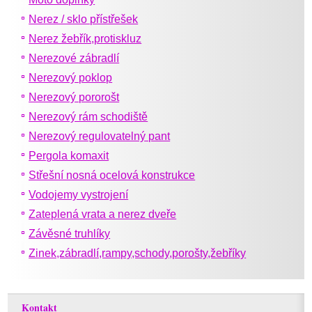
Nerez / sklo přístřešek
Nerez žebřík,protiskluz
Nerezové zábradlí
Nerezový poklop
Nerezový pororošt
Nerezový rám schodiště
Nerezový regulovatelný pant
Pergola komaxit
Střešní nosná ocelová konstrukce
Vodojemy vystrojení
Zateplená vrata a nerez dveře
Závěsné truhlíky
Zinek,zábradlí,rampy,schody,porošty,žebříky
Kontakt