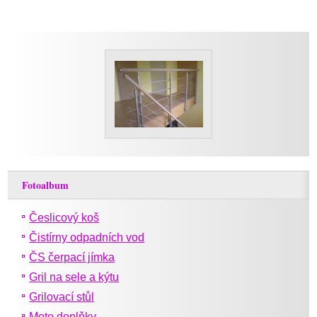
Fotoalbum
Česlicový koš
Čistírny odpadních vod
ČS čerpací jímka
Gril na sele a kýtu
Grilovací stůl
Moto doplňky