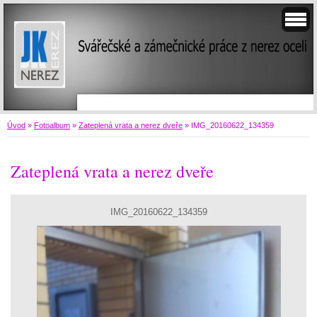
Úvod
»
Fotoalbum
»
Zateplená vrata a nerez dveře
»
IMG_20160622_134359
Zateplená vrata a nerez dveře
IMG_20160622_134359