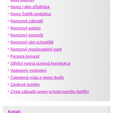
Nerez / sklo přístřešek
Nerez žebřík,protiskluz
Nerezové zábradlí
Nerezový poklop
Nerezový pororošt
Nerezový rám schodiště
Nerezový regulovatelný pant
Pergola komaxit
Střešní nosná ocelová konstrukce
Vodojemy vystrojení
Zateplená vrata a nerez dveře
Závěsné truhlíky
Zinek,zábradlí,rampy,schody,porošty,žebříky
Kontakt