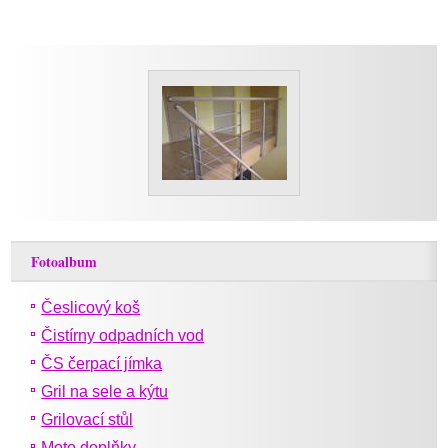
Fotoalbum
Česlicový koš
Čistírny odpadních vod
ČS čerpací jímka
Gril na sele a kýtu
Grilovací stůl
Moto doplňky