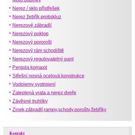
Nerez / sklo přístřešek
Nerez žebřík,protiskluz
Nerezové zábradlí
Nerezový poklop
Nerezový pororošt
Nerezový rám schodiště
Nerezový regulovatelný pant
Pergola komaxit
Střešní nosná ocelová konstrukce
Vodojemy vystrojení
Zateplená vrata a nerez dveře
Závěsné truhlíky
Zinek,zábradlí,rampy,schody,porošty,žebříky
Kontakt