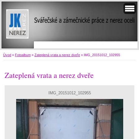
Úvod
»
Fotoalbum
»
Zateplená vrata a nerez dveře
»
IMG_20151012_102955
Zateplená vrata a nerez dveře
IMG_20151012_102955