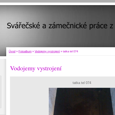
Úvod
»
Fotoalbum
»
Vodojemy vystrojení
»
tatka tel 074
Vodojemy vystrojení
tatka tel 074