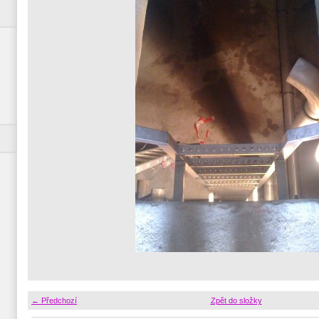
← Předchozí
Zpět do složky