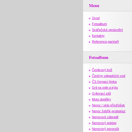
Menu
Úvod
Fotoalbum
Svářečské oprávnění
Kontakty
Reference,partneři
Fotoalbum
Česlicový koš
Čistírny odpadních vod
ČS čerpací jímka
Gril na sele a kýtu
Grilovací stůl
Moto doplňky
Nerez / sklo přístřešek
Nerez žebřík,protiskluz
Nerezové zábradlí
Nerezový poklop
Nerezový pororošt