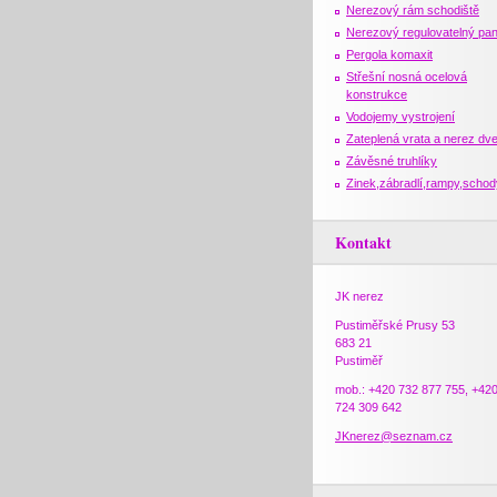
Nerezový rám schodiště
Nerezový regulovatelný pan
Pergola komaxit
Střešní nosná ocelová
konstrukce
Vodojemy vystrojení
Zateplená vrata a nerez dv
Závěsné truhlíky
Zinek,zábradlí,rampy,schod
Kontakt
JK nerez
Pustiměřské Prusy 53
683 21
Pustiměř
mob.: +420 732 877 755, +42
724 309 642
JKnerez@seznam.cz