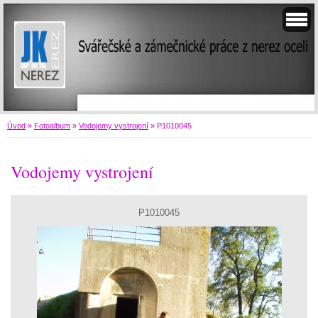
Úvod
»
Fotoalbum
»
Vodojemy vystrojení
»
P1010045
Vodojemy vystrojení
P1010045