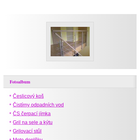
Fotoalbum
Česlicový koš
Čistírny odpadních vod
ČS čerpací jímka
Gril na sele a kýtu
Grilovací stůl
Moto doplňky