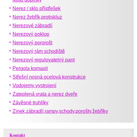
Nerez / sklo přístřešek
Nerez žebřík,protiskluz
Nerezové zábradlí
Nerezový poklop
Nerezový pororošt
Nerezový rám schodiště
Nerezový regulovatelný pant
Pergola komaxit
Střešní nosná ocelová konstrukce
Vodojemy vystrojení
Zateplená vrata a nerez dveře
Závěsné truhlíky
Zinek,zábradlí,rampy,schody,porošty,žebříky
Kontakt