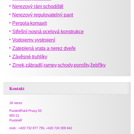
Nerezový rám schodiště
Nerezový regulovatelný pant
Pergola komaxit
Střešní nosná ocelová konstrukce
Vodojemy vystrojení
Zateplená vrata a nerez dveře
Závěsné truhlíky
Zinek,zábradlí,rampy,schody,porošty,žebříky
Kontakt
JK nerez
Pustiměřské Prusy 53
683 21
Pustiměř
mob.: +420 732 877 755, +420 724 309 642