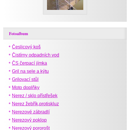
Fotoalbum
Česlicový koš
Čistírny odpadních vod
ČS čerpací jímka
Gril na sele a kýtu
Grilovací stůl
Moto doplňky
Nerez / sklo přístřešek
Nerez žebřík,protiskluz
Nerezové zábradlí
Nerezový poklop
Nerezový pororošt