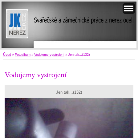
Úvod
»
Fotoalbum
»
Vodojemy vystrojení
»
Jen tak...(132)
Vodojemy vystrojení
Jen tak...(132)