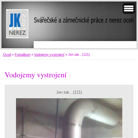
Úvod
»
Fotoalbum
»
Vodojemy vystrojení
»
Jen tak...(121)
Vodojemy vystrojení
Jen tak...(121)