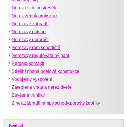
Nerez / sklo přístřešek
Nerez žebřík,protiskluz
Nerezové zábradlí
Nerezový poklop
Nerezový pororošt
Nerezový rám schodiště
Nerezový regulovatelný pant
Pergola komaxit
Střešní nosná ocelová konstrukce
Vodojemy vystrojení
Zateplená vrata a nerez dveře
Závěsné truhlíky
Zinek,zábradlí,rampy,schody,porošty,žebříky
Kontakt