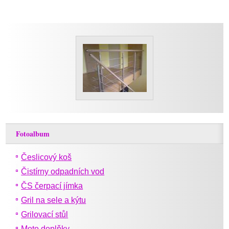
Fotoalbum
Česlicový koš
Čistírny odpadních vod
ČS čerpací jímka
Gril na sele a kýtu
Grilovací stůl
Moto doplňky