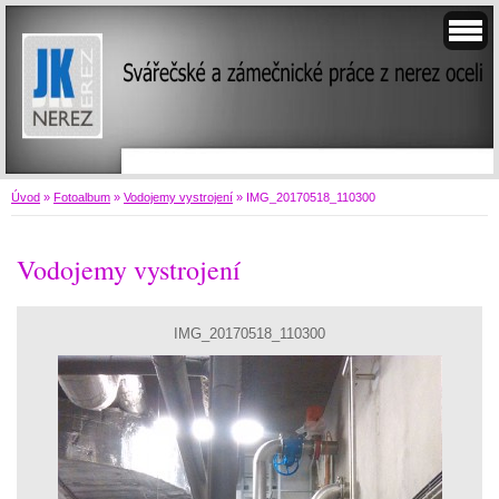
Úvod
»
Fotoalbum
»
Vodojemy vystrojení
»
IMG_20170518_110300
Vodojemy vystrojení
IMG_20170518_110300