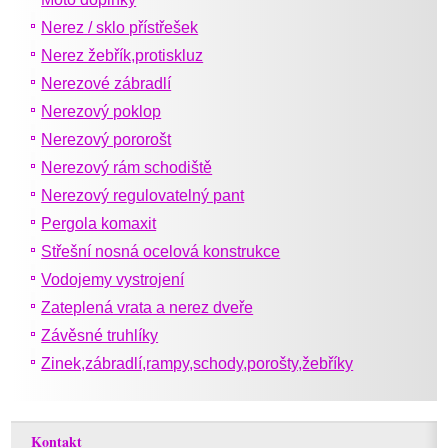
Nerez / sklo přístřešek
Nerez žebřík,protiskluz
Nerezové zábradlí
Nerezový poklop
Nerezový pororošt
Nerezový rám schodiště
Nerezový regulovatelný pant
Pergola komaxit
Střešní nosná ocelová konstrukce
Vodojemy vystrojení
Zateplená vrata a nerez dveře
Závěsné truhlíky
Zinek,zábradlí,rampy,schody,porošty,žebříky
Kontakt