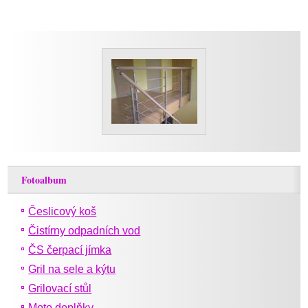
Fotoalbum
Česlicový koš
Čistírny odpadních vod
ČS čerpací jímka
Gril na sele a kýtu
Grilovací stůl
Moto doplňky