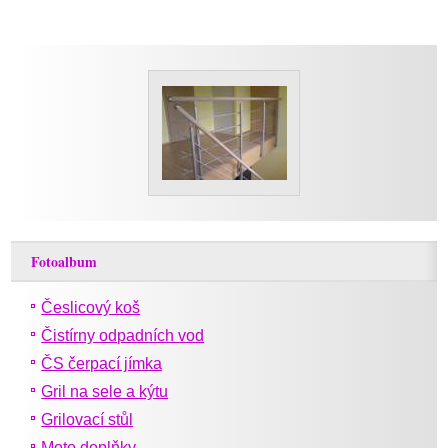
Fotoalbum
Česlicový koš
Čistírny odpadních vod
ČS čerpací jímka
Gril na sele a kýtu
Grilovací stůl
Moto doplňky