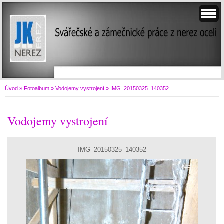
Úvod
»
Fotoalbum
»
Vodojemy vystrojení
»
IMG_20150325_140352
Vodojemy vystrojení
IMG_20150325_140352