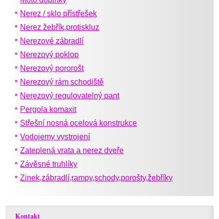
Nerez / sklo přístřešek
Nerez žebřík,protiskluz
Nerezové zábradlí
Nerezový poklop
Nerezový pororošt
Nerezový rám schodiště
Nerezový regulovatelný pant
Pergola komaxit
Střešní nosná ocelová konstrukce
Vodojemy vystrojení
Zateplená vrata a nerez dveře
Závěsné truhlíky
Zinek,zábradlí,rampy,schody,porošty,žebříky
Kontakt