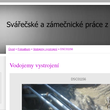
Úvod
»
Fotoalbum
»
Vodojemy vystrojení
»
DSC01156
Vodojemy vystrojení
DSC01156