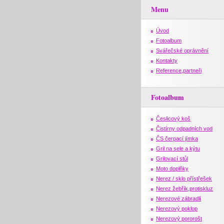
Menu
Úvod
Fotoalbum
Svářečské oprávnění
Kontakty
Reference,partneři
Fotoalbum
Česlicový koš
Čistírny odpadních vod
ČS čerpací jímka
Gril na sele a kýtu
Grilovací stůl
Moto doplňky
Nerez / sklo přístřešek
Nerez žebřík,protiskluz
Nerezové zábradlí
Nerezový poklop
Nerezový pororošt