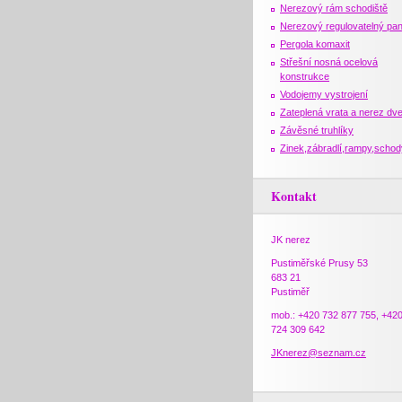
Nerezový rám schodiště
Nerezový regulovatelný pan
Pergola komaxit
Střešní nosná ocelová
konstrukce
Vodojemy vystrojení
Zateplená vrata a nerez dv
Závěsné truhlíky
Zinek,zábradlí,rampy,schod
Kontakt
JK nerez
Pustiměřské Prusy 53
683 21
Pustiměř
mob.: +420 732 877 755, +42
724 309 642
JKnerez@seznam.cz