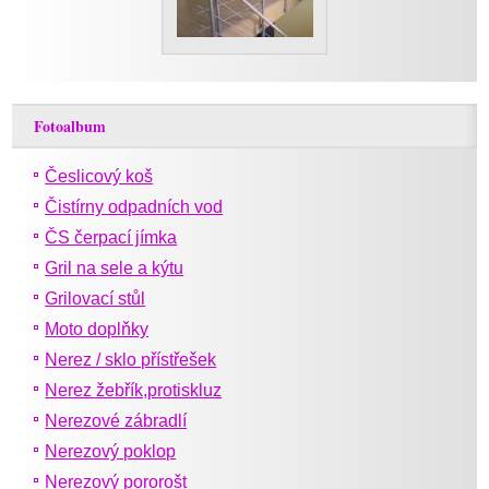
Fotoalbum
Česlicový koš
Čistírny odpadních vod
ČS čerpací jímka
Gril na sele a kýtu
Grilovací stůl
Moto doplňky
Nerez / sklo přístřešek
Nerez žebřík,protiskluz
Nerezové zábradlí
Nerezový poklop
Nerezový pororošt