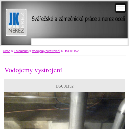
Úvod
»
Fotoalbum
»
Vodojemy vystrojení
»
DSC01152
Vodojemy vystrojení
DSC01152