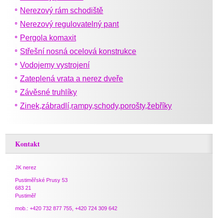
Nerezový rám schodiště
Nerezový regulovatelný pant
Pergola komaxit
Střešní nosná ocelová konstrukce
Vodojemy vystrojení
Zateplená vrata a nerez dveře
Závěsné truhlíky
Zinek,zábradlí,rampy,schody,porošty,žebříky
Kontakt
JK nerez
Pustiměřské Prusy 53
683 21
Pustiměř
mob.: +420 732 877 755, +420 724 309 642