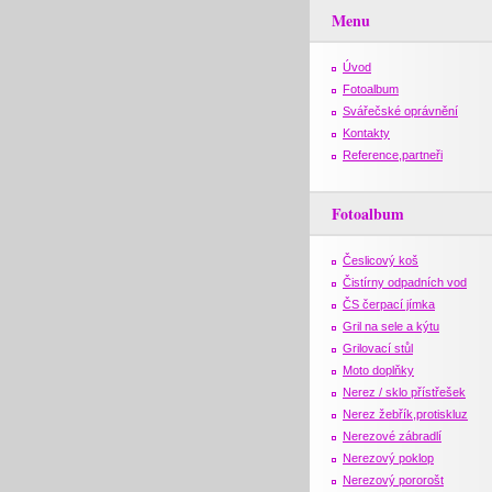
Menu
Úvod
Fotoalbum
Svářečské oprávnění
Kontakty
Reference,partneři
Fotoalbum
Česlicový koš
Čistírny odpadních vod
ČS čerpací jímka
Gril na sele a kýtu
Grilovací stůl
Moto doplňky
Nerez / sklo přístřešek
Nerez žebřík,protiskluz
Nerezové zábradlí
Nerezový poklop
Nerezový pororošt