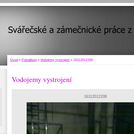
Úvod
»
Fotoalbum
»
Vodojemy vystrojení
»
16112012208
Vodojemy vystrojení
16112012208