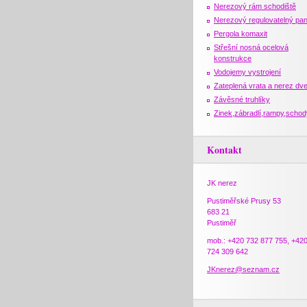
Nerezový rám schodiště
Nerezový regulovatelný pan
Pergola komaxit
Střešní nosná ocelová
konstrukce
Vodojemy vystrojení
Zateplená vrata a nerez dv
Závěsné truhlíky
Zinek,zábradlí,rampy,schod
Kontakt
JK nerez
Pustiměřské Prusy 53
683 21
Pustiměř
mob.: +420 732 877 755, +42
724 309 642
JKnerez@seznam.cz