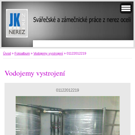
Úvod
»
Fotoalbum
»
Vodojemy vystrojení
»
01122012219
Vodojemy vystrojení
01122012219