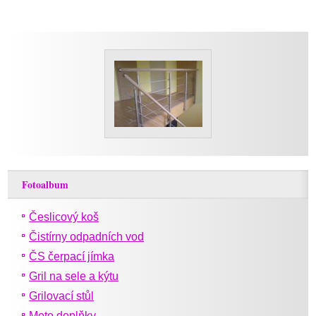
Fotoalbum
Česlicový koš
Čistírny odpadních vod
ČS čerpací jímka
Gril na sele a kýtu
Grilovací stůl
Moto doplňky