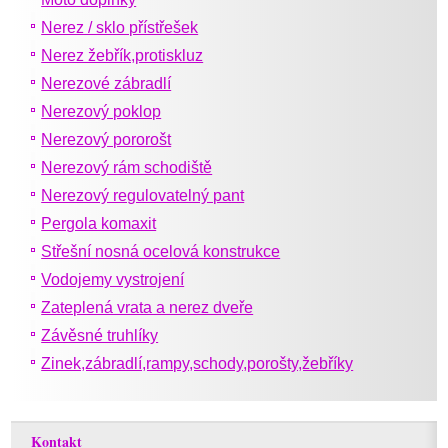
Nerez / sklo přístřešek
Nerez žebřík,protiskluz
Nerezové zábradlí
Nerezový poklop
Nerezový pororošt
Nerezový rám schodiště
Nerezový regulovatelný pant
Pergola komaxit
Střešní nosná ocelová konstrukce
Vodojemy vystrojení
Zateplená vrata a nerez dveře
Závěsné truhlíky
Zinek,zábradlí,rampy,schody,porošty,žebříky
Kontakt